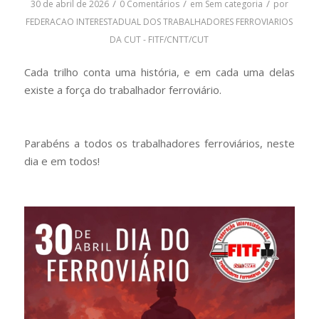
/
/
/
30 de abril de 2026
0 Comentários
em
Sem categoria
por
FEDERACAO INTERESTADUAL DOS TRABALHADORES FERROVIARIOS
DA CUT - FITF/CNTT/CUT
Cada trilho conta uma história, e em cada uma delas
existe a força do trabalhador ferroviário.
Parabéns a todos os trabalhadores ferroviários, neste
dia e em todos!